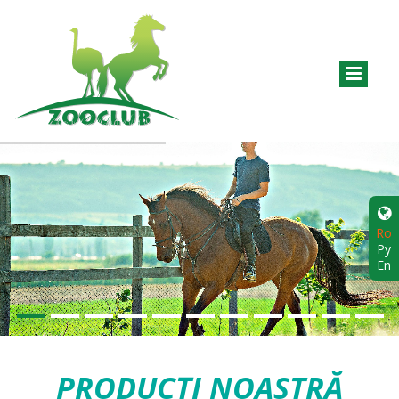
Ro
Ру
En
PRODUCŢI NOASTRĂ