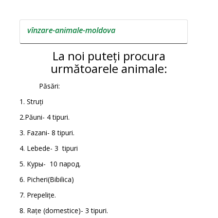
vînzare-animale-moldova
La noi puteți procura
următoarele animale:
Păsări:
1. Struți
2.Păuni- 4 tipuri.
3. Fazani- 8 tipuri.
4. Lebede- 3 tipuri
5. Куры- 10 парод.
6. Picheri(Bibilica)
7. Prepelițe.
8. Rațe (domestice)- 3 tipuri.