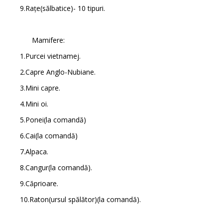
9.Rațe(sălbatice)- 10 tipuri.
Mamifere:
1.Purcei vietnamej.
2.Capre Anglo-Nubiane.
3.Mini capre.
4.Mini oi.
5.Ponei(la comandă)
6.Cai(la comandă)
7.Alpaca.
8.Cangur(la comandă).
9.Căprioare.
10.Raton(ursul spălător)(la comandă).