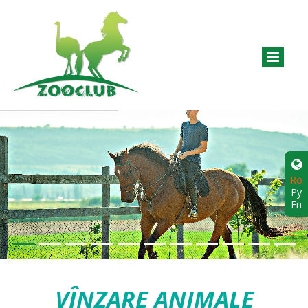
Ro
Ру
En
VÎNZARE ANIMALE