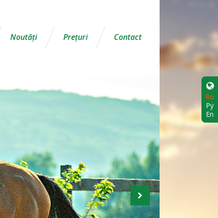
Noutăţi
Preţuri
Contact
Ro
Ру
En