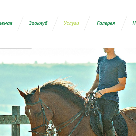
авная
Зооклуб
Услуги
Галерея
Н